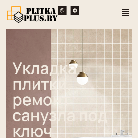
Укладка
плитки,
ремонт
санузла под
ключ