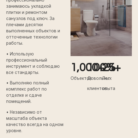
профессионально
занимаюсь укладкой
плитки и ремонтом
санузлов под ключ. За
плечами десятки
выполненных объектов и
отточенные технологии
работы.
• Использую
профессиональный
1,000
100
+
25
%
+
инструмент и соблюдаю
все стандарты.
Объектов
Довольных
Лет
• Выполняю полный
клиентов
опыта
комплекс работ по
отделке и сдаче
помещений.
• Независимо от
масштаба объекта
качество всегда на одном
уровне.