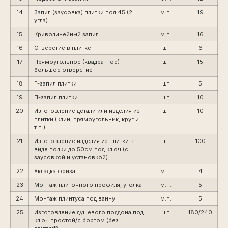
14
Запил (заусовка) плитки под 45 (2
м.п.
19
угла)
15
Криволинейный запил
м.п.
16
16
Отверстие в плитке
шт
6
17
Прямоугольное (квадратное)
шт
15
большое отверстие
18
Г-запил плитки
шт
5
19
П-запил плитки
шт
10
20
Изготовление детали или изделия из
шт
10
плитки (клин, прямоугольник, круг и
т.п.)
21
Изготовление изделия из плитки в
шт
100
виде полки до 50см под ключ (с
заусовкой и установкой)
22
Укладка фриза
м.п.
4
23
Монтаж плиточного профиля, уголка
м.п.
5
24
Монтаж плинтуса под ванну
м.п.
5
25
Изготовление душевого поддона под
шт
180/240
ключ простой/с бортом (без