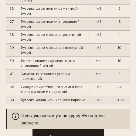
плитки*)
26
Фуговка швов плитки цементной
м2
2
фугой
27
Фуговка швов плитки эпоксидной
м2
6
фугой
28
Фуговка швов мозаики цементной
м2
4
фугой
29
Фуговка швов мозаики эпоксидной
м2
10
фугой
30
Формирование наружного угла
м.п.
10
эпоксидной фугой
31
Силикон внутренних углов и
м.п.
2
примыканий
32
Укладка искусственного камня (без
м2
22
учета фуговки и подрезок)
33
Фуговка камня, клинкерного кирпича
м2
10-15
Цены указаны в у.е по курсу НБ на день
расчета.