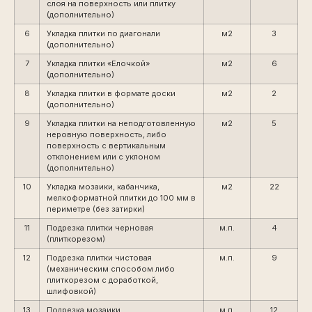
слоя на поверхность или плитку
(дополнительно)
6
Укладка плитки по диагонали
м2
3
(дополнительно)
7
Укладка плитки «Елочкой»
м2
6
(дополнительно)
8
Укладка плитки в формате доски
м2
2
(дополнительно)
9
Укладка плитки на неподготовленную
м2
5
неровную поверхность, либо
поверхность с вертикальным
отклонением или с уклоном
(дополнительно)
10
Укладка мозаики, кабанчика,
м2
22
мелкоформатной плитки до 100 мм в
периметре (без затирки)
11
Подрезка плитки черновая
м.п.
4
(плиткорезом)
12
Подрезка плитки чистовая
м.п.
9
(механическим способом либо
плиткорезом с доработкой,
шлифовкой)
13
Подрезка мозаики
м.п.
12